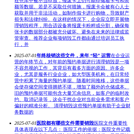
在仓库中被不当存放，报废卡上仍可能存储着卡号和余
额等数据。若是不采取任何措施，报废卡会被有心人士
获取并用于非法活动，如制作假卡进行购物，导致财产
损失和法律纠纷。在这样的情况下，企业应立即开展物
理销毁程序，用合适设备将报废卡粉粹或分割，确保每
张卡的数据部分都被充分破坏。避免在未来的法律或监
管审查。推荐企业每项销毁工作都由通过培训员工执
行，并
2025-07-01
年终核销这些文件，来年 “轻” 运营
在企业运
营的年终节点，对年前的预约单据进行清理销毁是一项
不容忽视的工作，其背后有着多方面的原因。许多企
业，尤其是服务行业企业，如大型医美机构，在日常经
营中积累了海量的预约单据。随着时间推移，这些单据
会使存储空间变得拥挤不堪，增加了额外的仓储成本。
旧的预约单据可能包含大量冗余信息，如客户的临时改
约、取消记录等，这会干扰企业对当前业务需求和客户
偏好的精准分析。 清理销毁这些预约单据有助于企业财
务数据的
2025-07-01
医院都有哪些文件需要销毁
医院文件重要性
具体表现在以下几点： 医院工作的依据：医院文件记载