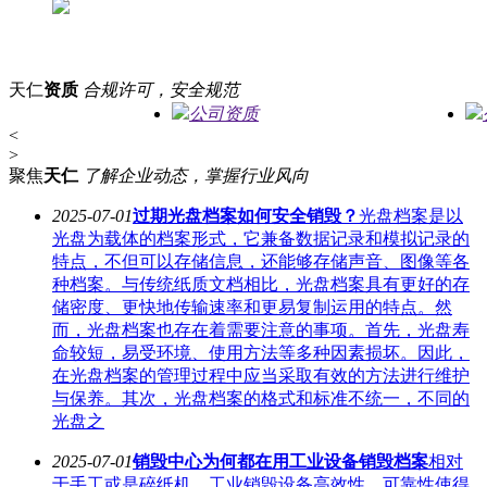
天仁
资质
合规许可，安全规范
公司资质
<
>
聚焦
天仁
了解企业动态，掌握行业风向
2025-07-01
过期光盘档案如何安全销毁？
光盘档案是以
光盘为载体的档案形式，它兼备数据记录和模拟记录的
特点，不但可以存储信息，还能够存储声音、图像等各
种档案。与传统纸质文档相比，光盘档案具有更好的存
储密度、更快地传输速率和更易复制运用的特点。然
而，光盘档案也存在着需要注意的事项。首先，光盘寿
命较短，易受环境、使用方法等多种因素损坏。因此，
在光盘档案的管理过程中应当采取有效的方法进行维护
与保养。其次，光盘档案的格式和标准不统一，不同的
光盘之
2025-07-01
销毁中心为何都在用工业设备销毁档案
相对
于手工或是碎纸机，工业销毁设备高效性、可靠性使得