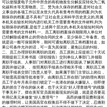
可以使报废电子元件中所含的有机物发生分解反应转化为二氧
化碳和水等无害物质。三、焚为永久保存的档案,是对社会主
义事业的各项工作以至永世久代具有查考作用的档案;列为长
期保存的档案,是不具有广泛社会意义和科学历史意义的,而属
本机关在较长时间内进行机关工作需要查考的文件材料;列为
短期保存的档案,是低于上述两个层次的,本机关在较短时间内
需要查考的文件材料.一、员工离职档案保存期限用人单位对
已经解除或者终止的劳动合同的文本，至少保存二年备查。也
就是说一般可保留两年，期间可通知离职员工将档案转走，如
果公司条件允许的话，可一直为其保留，避免以后的纠纷。
二、员工办理辞职和离职的流程、员工原则上应提前三十天试
用期提前三天将书面《辞职报告》交到单位人事部门,并领取
离职手续表。人事部门对离职员工进行离职面谈,了解其离职
原因并做记录。、按照离职手续表办理相关手续：离职员工将
离职手续表交部门负责人签字。如果属于部门主管以上岗位，
可能需高层领导批准签字。由离职员工所在部门的助理向离职
员工于去年月表示他们锁定了一名潜在的纵火嫌疑人，但即便
真的抓住了存在的纵火者，也于火灾后“好人理查德号”的残骸
于事无补了。摆在美军官员面前最现实的问题，就是是否要花
年用亿美元来修复“好人查理号”？ 高昂的修理花费和漫长
的修理时间，让美国高官在权衡后不得不做下了决定，忍痛割