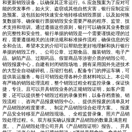
和更新销毁设备，以确保其正常运行。6. 应急预案为了应对可
能的突发事件，如火灾、盗窃或其他自然灾害，银行应制定应
急预案。这包括如何快速安全地转移或销毁票据，以及如何恢
复数据等。确保银行票据销毁安全需要严格的程序、监管、技
术支持和培训。通过遵循这些原则，银行可以确保其业务数据
的完整性和安全性。银行单据的销毁是一个需要谨慎处理的过
程，需要遵循相关的法律法规和标准操作流程，确保信息的安
全和合法。希望本文的介绍可以帮助您更好地理解和执行银行
单据的销毁工作。、公司公章、过期食品、服装销毁、电子产
品、缺陷产品、过期药品、假冒商品等涉密介质的销毁公司。
销毁报废中心，自建有封闭销毁场地，拥有采用国外先进技术
的大型全自动破碎机，压缩打包机，配备专门的押运车辆，可
提供装运服务，每日可销毁处理各种介质材料吨以上。本公司
有严格的销毁处理流程，整个销毁过程全程监控录像，保证快
捷，专注。且可以开具销毁业务的正规销毁证明，如客户需
要，还可以提供整个销毁过程的录像资料，以备存档查验。销
毁流程：、咨询产品报废销毁中心。、提供所报废的清单及对
产品销毁的程度要求。、制定产品销毁综合处理方案。、报废
产品安全转移至产品销毁现场。、全程监督录像、照片产品销
毁处理过程。6、双方核实确认报废产品销毁的数量及满意程
度。、产品销毁处理公司开具《产品销毁证明》报告。、开具