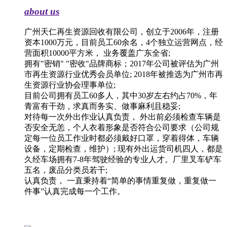
about us
广州天仁再生资源回收有限公司，创立于2006年，注册
资本1000万元，目前员工60余名，4个独立运营网点，经
营面积10000平方米， 业务覆盖广东全省;
拥有"密销" "密收"品牌商标；2017年公司被评估为广州
市再生资源行业优秀会员单位; 2018年被推选为广州市再
生资源行业协会理事单位;
目前公司拥有员工60多人，其中30岁左右约占70%，年
青富有干劲，求真而务实、做事麻利且稳妥;
对待每一次外出作业认真负责， 外出前必须检查车辆是
否安全无恙，个人衣着形象是否符合公司要求（公司规
定每一位员工作业时都必须戴好口罩，穿着得体，车辆
设备，定期检查，维护）; 现有外出运货司机四人，都是
久经车场拥有7-8年驾驶经验的专业人才。厂里叉车铲车
五名，废品分类员若干;
认真负责， 一直秉持着“简单的事情重复做，重复做一
件事”认真完成每一个工作。