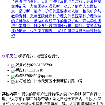
了患者病情变化、诊断与治疗及护理全过程，是最原始
文件记录，方便医务人员及时、动态了解病人全面信
息，是诊断、治疗、护理的重要参考依据。相关研究与
教学资料：完整医院健康和护理文件是医学和护理教学
的关键教材，是做好科研工作的重要资料，可供学生进
行个案研究、讨论及进行回顾性分析。同时，完整实验
原始记录，也为病症调查、描述性研究提供医学统计学
资
联系
天仁
联系我们，后面交给我们
服务热线
020-31338790
手机
13711115910
邮箱
38708459@qq.com
公司地址
广州市天河区小新塘横圳路10号
其他内容
： 提供的新账户进行转移,如需取出则由员工自行办
理。6人事部在职工解除劳动关系之日起十五日内，到失业保
险经办机构办理失业保险待遇审核手续。人事部将离职员工的