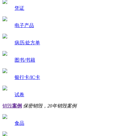
凭证
电子产品
病历/处方单
图书/书籍
银行卡/IC卡
试卷
销毁
案例
保密销毁，20年销毁案例
食品