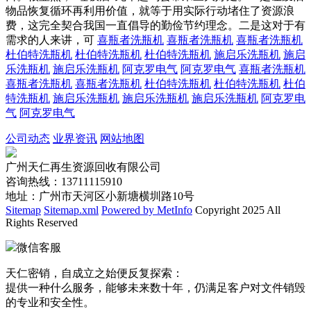
物品恢复循环再利用价值，就等于用实际行动堵住了资源浪
费，这完全契合我国一直倡导的勤俭节约理念。二是这对于有
需求的人来讲，可
喜瓶者洗瓶机
喜瓶者洗瓶机
喜瓶者洗瓶机
杜伯特洗瓶机
杜伯特洗瓶机
杜伯特洗瓶机
施启乐洗瓶机
施启
乐洗瓶机
施启乐洗瓶机
阿克罗电气
阿克罗电气
喜瓶者洗瓶机
喜瓶者洗瓶机
喜瓶者洗瓶机
杜伯特洗瓶机
杜伯特洗瓶机
杜伯
特洗瓶机
施启乐洗瓶机
施启乐洗瓶机
施启乐洗瓶机
阿克罗电
气
阿克罗电气
公司动态
业界资讯
网站地图
广州天仁再生资源回收有限公司
咨询热线：13711115910
地址：广州市天河区小新塘横圳路10号
Sitemap
Sitemap.xml
Powered by MetInfo
Copyright 2025 All
Rights Reserved
微信客服
天仁密销，自成立之始便反复探索：
提供一种什么服务，能够未来数十年，仍满足客户对文件销毁
的专业和安全性。