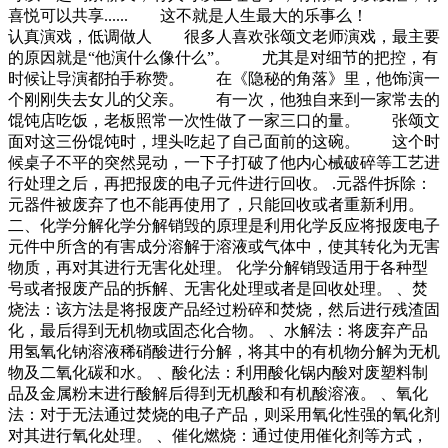
喜悦可以共享...... 这不就是人生最大的乐事么！
认真演戏，低调做人 很多人喜欢张颂文老师演戏，最主要
的原因就是“他演什么像什么”。 尤其是对细节的把控，有
时候让导演都拍手称赞。 在《隐秘的角落》里，他饰演一
个刚刚失去女儿的父亲。 有一次，他独自来到一家常去的
馄饨店吃饭，老板照常一次性做了一家三口的量。 张颂文
面对这三份馄饨时，埋头吃起了自己面前的这碗。 这个时
候桌子不平的突然晃动，一下子打破了他内心械破碎等工艺进
行处理之后，再把报废的电子元件进行回收。 .元器件拆除：
元器件被废弃了也不能再使用了，只能回收或者重新利用。
二、化学分解化学分解销毁的原理是利用化学反应将报废电子
元件中所含的有害成分溶解于溶液或气体中，使其转化为无害
物质，再对其进行无害化处理。 化学分解销毁适用于各种型
号或者报废产品的拆解、无害化处理或者是回收处理。 、焚
烧法：该方法是将报废产品经过粉碎和焚烧，然后进行残渣固
化，最后得到无机物或固态化合物。 、水解法：将废弃产品
用氢氧化钠溶液稀硝酸进行分解，将其中的有机物分解为无机
物及二氧化碳和水。 、酸化法：利用酸化锅内酸对废塑料制
品及金属粉末进行酸解后得到无机酸和有机酸溶液。 、氧化
法：对于无法通过焚烧的电子产品，则采用氧化性强的氧化剂
对其进行氧化处理。 、催化燃烧：通过使用催化剂等方式，