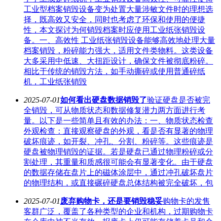
工业型档案销毁设备变为处置大量涉敏文件时的理想选
择，既高效又安全，同时也考虑了环保和使用的便捷
性，本文探讨为何销毁档案时应使用工业纸张销毁设
备。一、高效性 工业纸张销毁设备能够高效地处理大量
档案销毁，粉碎能力强大，适用文件类物料。这类设备
大多采用中低速、大扭距设计，确保文件被彻底粉碎。
相比于传统的销毁方法，如手动撕碎或使用普通碎纸
机，工业纸张销毁
2025-07-01
如何看出硬盘数据销毁了
验证硬盘是否被完
全销毁，可从物质状态和数据修复潜力两方面进行考
量。以下是一些简单且有效的办法：一、物质状态检查
外观检查：直接观察硬盘的外观，看是否有显著的物理
破坏痕迹，如开裂、冲孔、分割、粉碎等。这些痕迹是
硬盘被物理销毁的证据。若是硬盘已通过物理粉碎或分
割处理，其重量和质感很可能会有显著变化。由于硬盘
的数据存储在盘片上的磁体涂层中，通过冲孔破坏盘片
的物理结构，或直接碾碎硬盘总体结构被完全破坏，包
2025-07-01
废弃购物卡，还是要销毁稳妥
购物卡的发售
客群广泛，覆盖了各种类型的企业和机构，过期购物卡