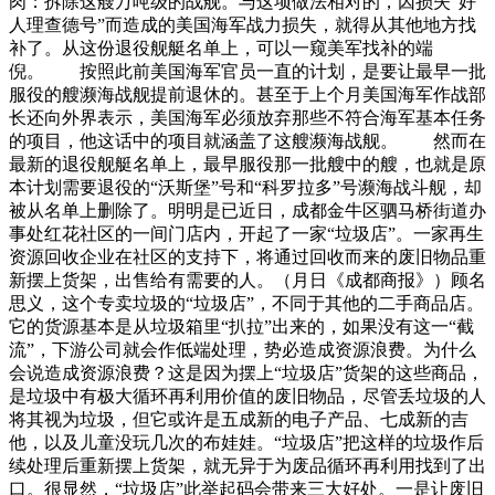
肉：拆除这艘万吨级的战舰。与这项做法相对的，因损失“好
人理查德号”而造成的美国海军战力损失，就得从其他地方找
补了。从这份退役舰艇名单上，可以一窥美军找补的端
倪。 按照此前美国海军官员一直的计划，是要让最早一批
服役的艘濒海战舰提前退休的。甚至于上个月美国海军作战部
长还向外界表示，美国海军必须放弃那些不符合海军基本任务
的项目，他这话中的项目就涵盖了这艘濒海战舰。 然而在
最新的退役舰艇名单上，最早服役那一批艘中的艘，也就是原
本计划需要退役的“沃斯堡”号和“科罗拉多”号濒海战斗舰，却
被从名单上删除了。明明是已近日，成都金牛区驷马桥街道办
事处红花社区的一间门店内，开起了一家“垃圾店”。一家再生
资源回收企业在社区的支持下，将通过回收而来的废旧物品重
新摆上货架，出售给有需要的人。（月日《成都商报》）顾名
思义，这个专卖垃圾的“垃圾店”，不同于其他的二手商品店。
它的货源基本是从垃圾箱里“扒拉”出来的，如果没有这一“截
流”，下游公司就会作低端处理，势必造成资源浪费。为什么
会说造成资源浪费？这是因为摆上“垃圾店”货架的这些商品，
是垃圾中有极大循环再利用价值的废旧物品，尽管丢垃圾的人
将其视为垃圾，但它或许是五成新的电子产品、七成新的吉
他，以及儿童没玩几次的布娃娃。“垃圾店”把这样的垃圾作后
续处理后重新摆上货架，就无异于为废品循环再利用找到了出
口。很显然，“垃圾店”此举起码会带来三大好处。一是让废旧