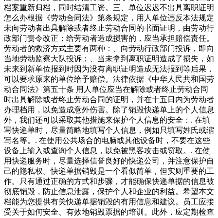
档案重新归档，同时结清工资。三、单位迟迟不出具离职证明
怎么办根据《劳动合同法》第条规定，用人单位违反本法规定
未向劳动者出具解除或者终止劳动合同的书面证明，由劳动行
政部门责令改正；给劳动者造成损害的，应当承担赔偿责任。
劳动者的救济方式主要有两种：、向劳动行政部门投诉，即向
当地劳动监察大队投诉；、当未拿到离职证明造成了损失，如
未来到新单位报到时因为没有离职证明造成无法报到等后果，
可以要求原来的单位给予赔偿。法律依据《中华人民共和国劳
动合同法》第五十条 用人单位应当在解除或者终止劳动合同
时出具解除或者终止劳动合同的证明，并在十五日内为劳动者
办理档用，以免造成意外伤害。除了销毁快递单上的个人信息
外，我们还可以采取其他措施来保护个人信息的安全：. 在填
写快递单时，尽量简略地填写个人信息，例如只填写姓氏或缩
写名等。. 在使用公共场合的电脑或其他设备时，不要在这些
设备上输入或查询个人信息，以免被黑客攻击或窃取。. 在使
用快递服务时，尽量选择信誉良好的快递公司，并注意保护自
己的隐私权。快递单据销毁是一个看似简单，但实则重要的工
作。只有通过正确的方式和步骤，才能确保快递单据的信息被
彻底销毁，防止信息泄露，保护个人和企业的利益。希望本文
档能为您提供有关快递单据销毁的有用信息和建议。员工应接
受关于如何安全、有效地销毁票据的培训。此外，应定期检查