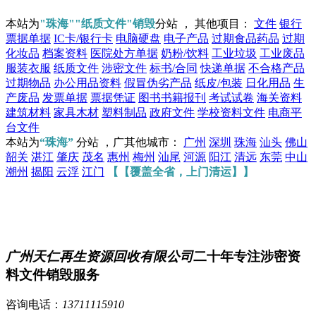
本站为
"珠海""纸质文件"销毁
分站 ， 其他项目：
文件
银行
票据单据
IC卡/银行卡
电脑硬盘
电子产品
过期食品药品
过期
化妆品
档案资料
医院处方单据
奶粉/饮料
工业垃圾
工业废品
服装衣服
纸质文件
涉密文件
标书/合同
快递单据
不合格产品
过期物品
办公用品资料
假冒伪劣产品
纸皮/包装
日化用品
生
产废品
发票单据
票据凭证
图书书籍报刊
考试试卷
海关资料
建筑材料
家具木材
塑料制品
政府文件
学校资料文件
电商平
台文件
本站为
“珠海”
分站 ，广其他城市：
广州
深圳
珠海
汕头
佛山
韶关
湛江
肇庆
茂名
惠州
梅州
汕尾
河源
阳江
清远
东莞
中山
潮州
揭阳
云浮
江门
【【覆盖全省，上门清运】】
广州天仁再生资源回收有限公司
二十年专注涉密资
料文件销毁服务
咨询电话：
13711115910